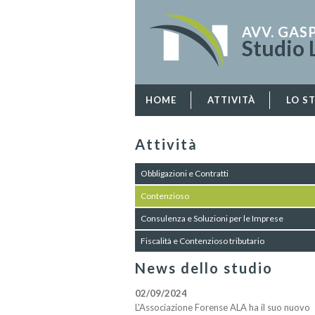
AVV. GAS
Studio 
HOME
ATTIVITÀ
LO S
Attività
Obbligazioni e Contratti
Contenzioso
Consulenza e Soluzioni per le Imprese
Fiscalità e Contenzioso tributario
News dello studio
02/09/2024
L'Associazione Forense ALA ha il suo nuovo