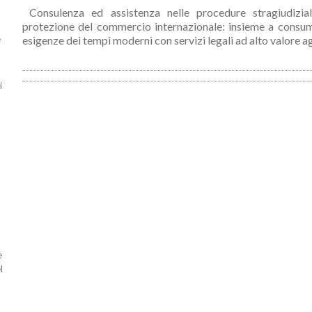
Consulenza ed assistenza nelle procedure stragiudiziali
protezione del commercio internazionale: insieme a consum
e
esigenze dei tempi moderni con servizi legali ad alto valore a
i
e
l