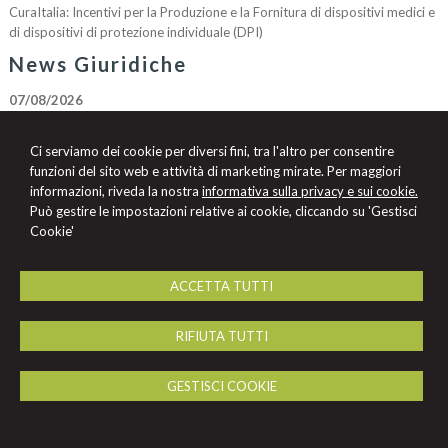
CuraItalia: Incentivi per la Produzione e la Fornitura di dispositivi medici e
di dispositivi di protezione individuale (DPI)
News Giuridiche
07/08/2026
Marchio Biologico Italiano: nuovo simbolo per valorizzare il bio Made in
Italy
Ci serviamo dei cookie per diversi fini, tra l'altro per consentire
07/08/2026
funzioni del sito web e attività di marketing mirate. Per maggiori
AI Act: ok definitivo ai decreti su governance e attività di polizia. Il Cdm
informazioni, riveda la nostra
informativa sulla privacy e sui cookie.
vara la riforma del sistema 231
Può gestire le impostazioni relative ai cookie, cliccando su 'Gestisci
Cookie'
07/08/2026
Patto di famiglia e riserva al donante di diritti particolari
ACCETTA TUTTI
Avv. Gaspare Celesia
RIFIUTA TUTTI
Studio Legale
Via G. Cusmano n.4 -
Palermo
90141
,
PA
GESTISCI COOKIE
Tel.
091329301
Fax
0917480735
© 2026 Copyright Studio Legale Avv.Gaspare Celesia. Tutti i diritti riservati | P.IVA
04695960825 |
Gestisci Cookie
-
Sitemap
-
Privacy
-
Cookie Policy
-
Credits